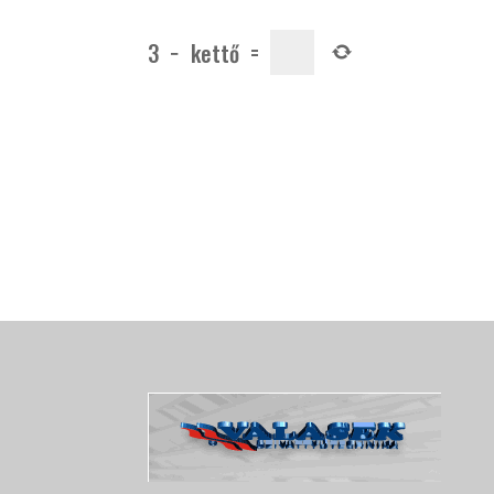
3
−
kettő
=