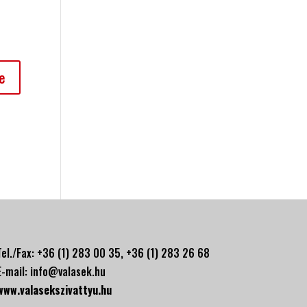
Tel./Fax: +36 (1) 283 00 35, +
36 (1) 283 26 68
E-mail:
info@valasek.hu
www.valasekszivattyu.hu