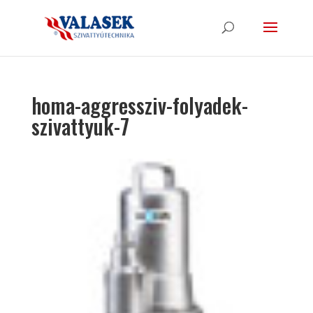
homa-aggressziv-folyadek-
szivattyuk-7