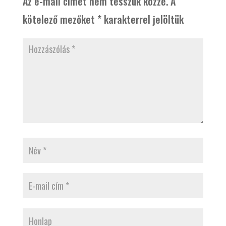
Az e-mail címet nem tesszük közzé.
A
kötelező mezőket
*
karakterrel jelöltük