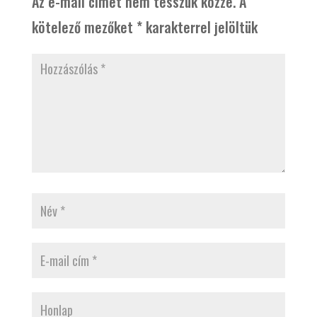
Az e-mail címet nem tesszük közzé.
A
kötelező mezőket
*
karakterrel jelöltük