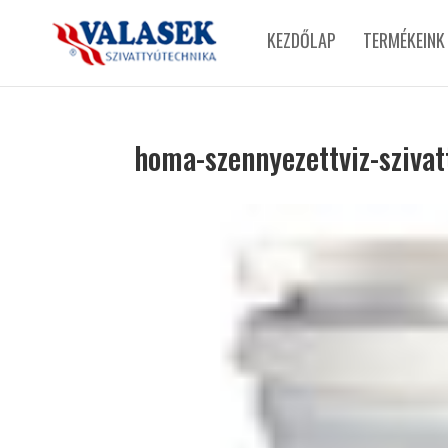
KEZDŐLAP
TERMÉKEINK
homa-szennyezettviz-sziva