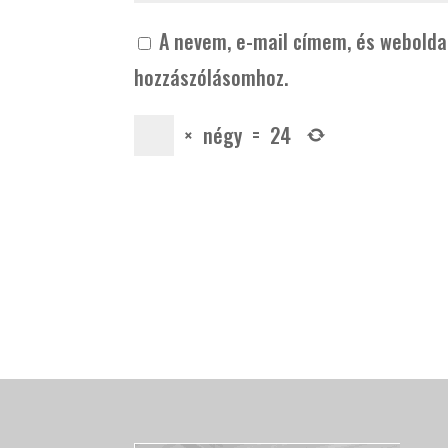
A nevem, e-mail címem, és webold
hozzászólásomhoz.
×
négy
=
24