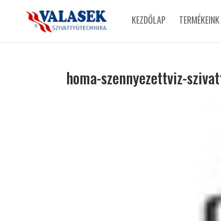
KEZDŐLAP
TERMÉKEINK
homa-szennyezettviz-sziva