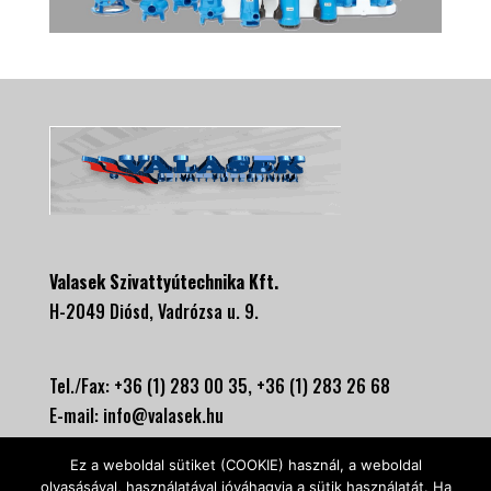
Valasek Szivattyútechnika Kft.
H-2049 Diósd, Vadrózsa u. 9.
Tel./Fax: +36 (1) 283 00 35, +
36 (1) 283 26 68
E-mail:
info@valasek.hu
www.valasekszivattyu.hu
Ez a weboldal sütiket (COOKIE) használ, a weboldal
olvasásával, használatával jóváhagyja a sütik használatát. Ha