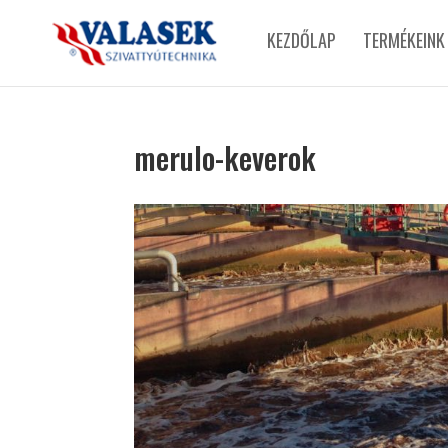
KEZDŐLAP
TERMÉKEINK
merulo-keverok