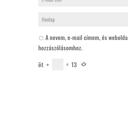
A nevem, e-mail címem, és webold
hozzászólásomhoz.
öt
+
=
13